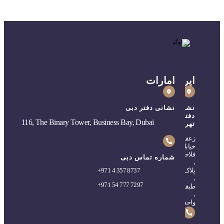
ایران
امارات
نشانی
نشانی دفتر دبی
دفتر
116, The Binary Tower, Business Bay, Dubai
تهران
زعفرانیه،
خیابان
فلاحی
شماره تماس دبی
،
پلاک۵
971 4 357 8737
+
،
+
971 54 777 7297
طبقه۲
،
واحد۴