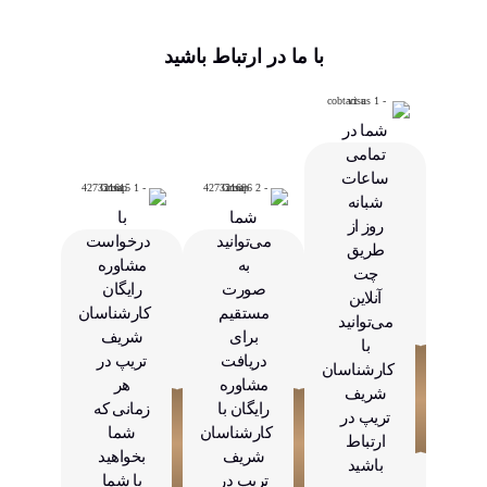
با ما در ارتباط باشید
شما در
تمامی
ساعات
شبانه
شما
با
روز از
می‌توانید
درخواست
طریق
به
مشاوره
چت
صورت
رایگان
آنلاین
مستقیم
کارشناسان
می‌توانید
برای
شریف
با
دریافت
تریپ در
کارشناسان
مشاوره
هر
شریف
رایگان با
زمانی که
تریپ در
کارشناسان
شما
ارتباط
شریف
بخواهید
باشید
تریپ در
با شما