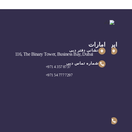
ایران
امارات
نشانی
نشانی دفتر دبی
116, The Binary Tower, Business Bay, Dubai
دفتر
تهران
شماره تماس دبی
+
971 4 357 8737
زعفرانیه،
+
971 54 777 7297
خیابان
فلاحی
،
پلاک۵
،
طبقه۲
،
واحد۴
شماره
تماس
تهران