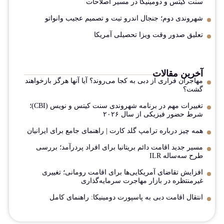
سنت کیتس و دومینیکا در مسیر اصلاحات
شهروندی دوم؛ جنجال اندرو تیت و تصمیم عجیب وانواتو
تعلیق صدور وقت ویزا تحصیلی آمریکا
آخرین مقالات
مهاجران فراری از دبی به کجا می‌روند؟ آیا آنها هرگز بازخواهند
گشت؟
تغییرات مهم در برنامه شهروندی سنت کیتس و نویس (CBI)؛
شرط حضور فیزیکی از سال ۲۰۲۶
همه چیز درباره ترامپ گلد کارت | راهنمای جامع برای ایرانیان
مسیر جدید اقامت دائم بریتانیا برای افراد پردرآمد؛ بررسی
طرح سه‌ساله ILR
افزایش تقاضای آمریکایی‌ها برای اقامت رومانی؛ تغییری
غیرمنتظره در بازار مهاجرت سرمایه‌گذاری
انتقال اقامت دبی به پاسپورت دومینیکا: راهنمای کامل