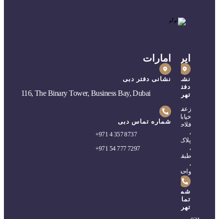
ایران
امارات
نشانی
نشانی دفتر دبی
دفتر
116, The Binary Tower, Business Bay, Dubai
تهران
زعفرانیه،
خیابان
شماره تماس دبی
فلاحی
،
+
971 4 357 8737
پلاک۵
،
+
971 54 777 7297
طبقه۲
،
واحد۴
شماره
تماس
تهران