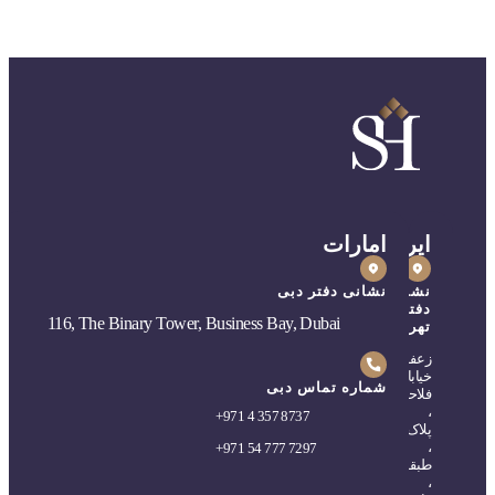
ایران
امارات
نشانی
نشانی دفتر دبی
دفتر
116, The Binary Tower, Business Bay, Dubai
تهران
زعفرانیه،
خیابان
شماره تماس دبی
فلاحی
،
+
971 4 357 8737
پلاک۵
،
+
971 54 777 7297
طبقه۲
،