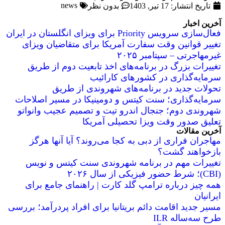
news
تاریخ انتشار:
17 تیر, 1403
بدون نظر
آخرین اخبار
فعال‌سازی سرویس Priority برای ویزای انگلستان در ایران
تغییر قوانین وقت سفارت آمریکا برای متقاضیان ویزای
غیرمهاجرتی – سپتامبر ۲۰۲۵
تغییرات بزرگ در برنامه‌های اخذ تابعیت دوم از طریق
سرمایه‌گذاری در کشورهای کارائیب
تحولات جدید در برنامه‌های شهروندی از طریق
سرمایه‌گذاری؛ سنت کیتس و دومینیکا در مسیر اصلاحات
شهروندی دوم؛ جنجال اندرو تیت و تصمیم عجیب وانواتو
تعلیق صدور وقت ویزا تحصیلی آمریکا
آخرین مقالات
مهاجران فراری از دبی به کجا می‌روند؟ آیا آنها هرگز
بازخواهند گشت؟
تغییرات مهم در برنامه شهروندی سنت کیتس و نویس
(CBI)؛ شرط حضور فیزیکی از سال ۲۰۲۶
همه چیز درباره ترامپ گلد کارت | راهنمای جامع برای
ایرانیان
مسیر جدید اقامت دائم بریتانیا برای افراد پردرآمد؛ بررسی
طرح سه‌ساله ILR