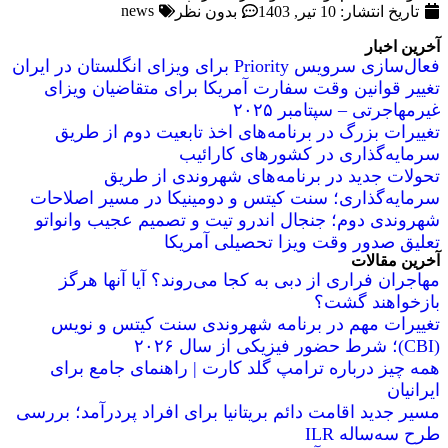
news
تاریخ انتشار:
10 تیر, 1403
بدون نظر
آخرین اخبار
فعال‌سازی سرویس Priority برای ویزای انگلستان در ایران
تغییر قوانین وقت سفارت آمریکا برای متقاضیان ویزای
غیرمهاجرتی – سپتامبر ۲۰۲۵
تغییرات بزرگ در برنامه‌های اخذ تابعیت دوم از طریق
سرمایه‌گذاری در کشورهای کارائیب
تحولات جدید در برنامه‌های شهروندی از طریق
سرمایه‌گذاری؛ سنت کیتس و دومینیکا در مسیر اصلاحات
شهروندی دوم؛ جنجال اندرو تیت و تصمیم عجیب وانواتو
تعلیق صدور وقت ویزا تحصیلی آمریکا
آخرین مقالات
مهاجران فراری از دبی به کجا می‌روند؟ آیا آنها هرگز
بازخواهند گشت؟
تغییرات مهم در برنامه شهروندی سنت کیتس و نویس
(CBI)؛ شرط حضور فیزیکی از سال ۲۰۲۶
همه چیز درباره ترامپ گلد کارت | راهنمای جامع برای
ایرانیان
مسیر جدید اقامت دائم بریتانیا برای افراد پردرآمد؛ بررسی
طرح سه‌ساله ILR