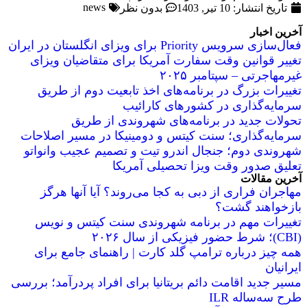
news
تاریخ انتشار:
10 تیر, 1403
بدون نظر
آخرین اخبار
فعال‌سازی سرویس Priority برای ویزای انگلستان در ایران
تغییر قوانین وقت سفارت آمریکا برای متقاضیان ویزای
غیرمهاجرتی – سپتامبر ۲۰۲۵
تغییرات بزرگ در برنامه‌های اخذ تابعیت دوم از طریق
سرمایه‌گذاری در کشورهای کارائیب
تحولات جدید در برنامه‌های شهروندی از طریق
سرمایه‌گذاری؛ سنت کیتس و دومینیکا در مسیر اصلاحات
شهروندی دوم؛ جنجال اندرو تیت و تصمیم عجیب وانواتو
تعلیق صدور وقت ویزا تحصیلی آمریکا
آخرین مقالات
مهاجران فراری از دبی به کجا می‌روند؟ آیا آنها هرگز
بازخواهند گشت؟
تغییرات مهم در برنامه شهروندی سنت کیتس و نویس
(CBI)؛ شرط حضور فیزیکی از سال ۲۰۲۶
همه چیز درباره ترامپ گلد کارت | راهنمای جامع برای
ایرانیان
مسیر جدید اقامت دائم بریتانیا برای افراد پردرآمد؛ بررسی
طرح سه‌ساله ILR