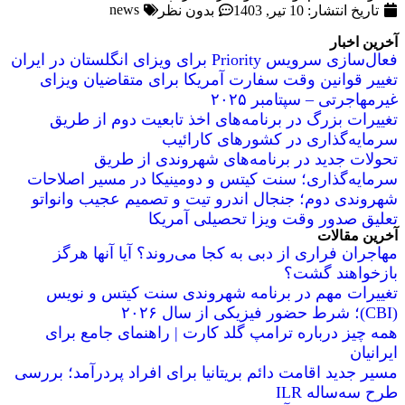
news
تاریخ انتشار:
10 تیر, 1403
بدون نظر
آخرین اخبار
فعال‌سازی سرویس Priority برای ویزای انگلستان در ایران
تغییر قوانین وقت سفارت آمریکا برای متقاضیان ویزای
غیرمهاجرتی – سپتامبر ۲۰۲۵
تغییرات بزرگ در برنامه‌های اخذ تابعیت دوم از طریق
سرمایه‌گذاری در کشورهای کارائیب
تحولات جدید در برنامه‌های شهروندی از طریق
سرمایه‌گذاری؛ سنت کیتس و دومینیکا در مسیر اصلاحات
شهروندی دوم؛ جنجال اندرو تیت و تصمیم عجیب وانواتو
تعلیق صدور وقت ویزا تحصیلی آمریکا
آخرین مقالات
مهاجران فراری از دبی به کجا می‌روند؟ آیا آنها هرگز
بازخواهند گشت؟
تغییرات مهم در برنامه شهروندی سنت کیتس و نویس
(CBI)؛ شرط حضور فیزیکی از سال ۲۰۲۶
همه چیز درباره ترامپ گلد کارت | راهنمای جامع برای
ایرانیان
مسیر جدید اقامت دائم بریتانیا برای افراد پردرآمد؛ بررسی
طرح سه‌ساله ILR