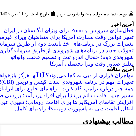
نویسنده: تیم تولید محتوا شریف تریپ
تاریخ انتشار:
11 تیر, 1403
آخرین اخبار
فعال‌سازی سرویس Priority برای ویزای انگلستان در ایران
تغییر قوانین وقت سفارت آمریکا برای متقاضیان ویزای غیرمهاجرت
تغییرات بزرگ در برنامه‌های اخذ تابعیت دوم از طریق سرمای
تحولات جدید در برنامه‌های شهروندی از طریق سرمایه‌گذاری
شهروندی دوم؛ جنجال اندرو تیت و تصمیم عجیب وانواتو
تعلیق صدور وقت ویزا تحصیلی آمریکا
آخرین مقالات
مهاجران فراری از دبی به کجا می‌روند؟ آیا آنها هرگز بازخو
تغییرات مهم در برنامه شهروندی سنت کیتس و نویس (CBI)؛ شرط حضور فیزیکی از سال ۲۰۲۶
همه چیز درباره ترامپ گلد کارت | راهنمای جامع برای ایرانیا
مسیر جدید اقامت دائم بریتانیا برای افراد پردرآمد؛ بررسی طرح
افزایش تقاضای آمریکایی‌ها برای اقامت رومانی؛ تغییری غیر
انتقال اقامت دبی به پاسپورت دومینیکا: راهنمای کامل
مطالب پیشنهادی