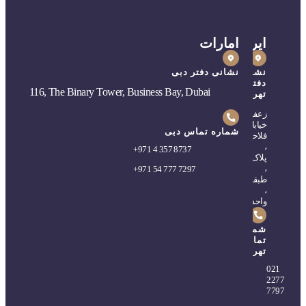
ایران
امارات
نشانی
نشانی دفتر دبی
دفتر
116, The Binary Tower, Business Bay, Dubai
تهران
زعفرانیه،
خیابان
شماره تماس دبی
فلاحی
،
+
971 4 357 8737
پلاک۵
،
+
971 54 777 7297
طبقه۲
،
واحد۴
شماره
تماس
تهران
0
21
2277
7797