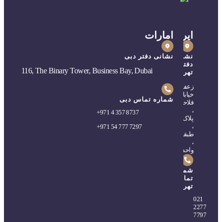
ایران
امارات
نشانی
نشانی دفتر دبی
دفتر
116, The Binary Tower, Business Bay, Dubai
تهران
زعفرانیه،
خیابان
شماره تماس دبی
فلاحی
،
+
971 4 357 8737
پلاک۵
،
+
971 54 777 7297
طبقه۲
،
واحد۴
شماره
تماس
تهران
0
21
2277
7797