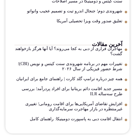
سنت کیتس و دومینیکا در مسیر اصلاحات
شهروندی دوم؛ جنجال اندرو تیت و تصمیم عجیب وانواتو
تعلیق صدور وقت ویزا تحصیلی آمریکا
آخرین مقالات
مهاجران فراری از دبی به کجا می‌روند؟ آیا آنها هرگز بازخواهند
گشت؟
تغییرات مهم در برنامه شهروندی سنت کیتس و نویس (CBI)؛
شرط حضور فیزیکی از سال ۲۰۲۶
همه چیز درباره ترامپ گلد کارت | راهنمای جامع برای ایرانیان
مسیر جدید اقامت دائم بریتانیا برای افراد پردرآمد؛ بررسی
طرح سه‌ساله ILR
افزایش تقاضای آمریکایی‌ها برای اقامت رومانی؛ تغییری
غیرمنتظره در بازار مهاجرت سرمایه‌گذاری
انتقال اقامت دبی به پاسپورت دومینیکا: راهنمای کامل