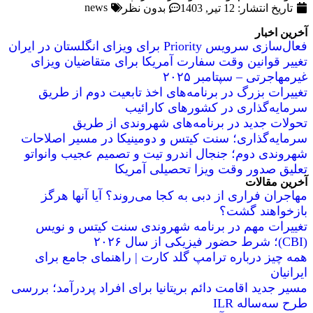
news
تاریخ انتشار:
12 تیر, 1403
بدون نظر
آخرین اخبار
فعال‌سازی سرویس Priority برای ویزای انگلستان در ایران
تغییر قوانین وقت سفارت آمریکا برای متقاضیان ویزای
غیرمهاجرتی – سپتامبر ۲۰۲۵
تغییرات بزرگ در برنامه‌های اخذ تابعیت دوم از طریق
سرمایه‌گذاری در کشورهای کارائیب
تحولات جدید در برنامه‌های شهروندی از طریق
سرمایه‌گذاری؛ سنت کیتس و دومینیکا در مسیر اصلاحات
شهروندی دوم؛ جنجال اندرو تیت و تصمیم عجیب وانواتو
تعلیق صدور وقت ویزا تحصیلی آمریکا
آخرین مقالات
مهاجران فراری از دبی به کجا می‌روند؟ آیا آنها هرگز
بازخواهند گشت؟
تغییرات مهم در برنامه شهروندی سنت کیتس و نویس
(CBI)؛ شرط حضور فیزیکی از سال ۲۰۲۶
همه چیز درباره ترامپ گلد کارت | راهنمای جامع برای
ایرانیان
مسیر جدید اقامت دائم بریتانیا برای افراد پردرآمد؛ بررسی
طرح سه‌ساله ILR