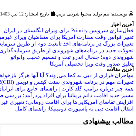
نویسنده: تیم تولید محتوا شریف تریپ
تاریخ انتشار:
12 تیر, 1403
آخرین اخبار
فعال‌سازی سرویس Priority برای ویزای انگلستان در ایران
تغییر قوانین وقت سفارت آمریکا برای متقاضیان ویزای غیرمهاجرت
تغییرات بزرگ در برنامه‌های اخذ تابعیت دوم از طریق سرمای
تحولات جدید در برنامه‌های شهروندی از طریق سرمایه‌گذاری
شهروندی دوم؛ جنجال اندرو تیت و تصمیم عجیب وانواتو
تعلیق صدور وقت ویزا تحصیلی آمریکا
آخرین مقالات
مهاجران فراری از دبی به کجا می‌روند؟ آیا آنها هرگز بازخو
تغییرات مهم در برنامه شهروندی سنت کیتس و نویس (CBI)؛ شرط حضور فیزیکی از سال ۲۰۲۶
همه چیز درباره ترامپ گلد کارت | راهنمای جامع برای ایرانیا
مسیر جدید اقامت دائم بریتانیا برای افراد پردرآمد؛ بررسی طرح
افزایش تقاضای آمریکایی‌ها برای اقامت رومانی؛ تغییری غیر
انتقال اقامت دبی به پاسپورت دومینیکا: راهنمای کامل
مطالب پیشنهادی