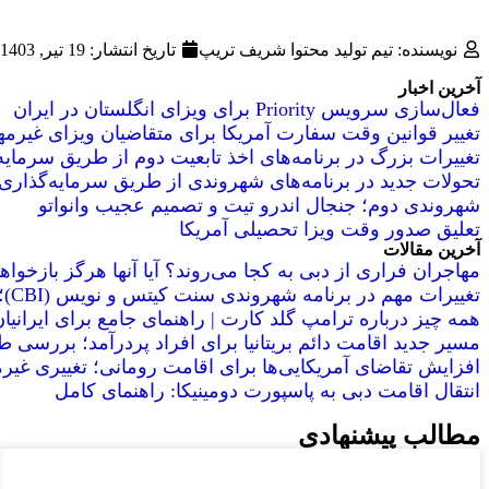
نویسنده: تیم تولید محتوا شریف تریپ
تاریخ انتشار:
19 تیر, 1403
آخرین اخبار
فعال‌سازی سرویس Priority برای ویزای انگلستان در ایران
تغییر قوانین وقت سفارت آمریکا برای متقاضیان ویزای غیرمهاجرت
تغییرات بزرگ در برنامه‌های اخذ تابعیت دوم از طریق سرمای
تحولات جدید در برنامه‌های شهروندی از طریق سرمایه‌گذاری
شهروندی دوم؛ جنجال اندرو تیت و تصمیم عجیب وانواتو
تعلیق صدور وقت ویزا تحصیلی آمریکا
آخرین مقالات
مهاجران فراری از دبی به کجا می‌روند؟ آیا آنها هرگز بازخو
تغییرات مهم در برنامه شهروندی سنت کیتس و نویس (CBI)؛ شرط حضور فیزیکی از سال ۲۰۲۶
همه چیز درباره ترامپ گلد کارت | راهنمای جامع برای ایرانیا
مسیر جدید اقامت دائم بریتانیا برای افراد پردرآمد؛ بررسی طرح
افزایش تقاضای آمریکایی‌ها برای اقامت رومانی؛ تغییری غیر
انتقال اقامت دبی به پاسپورت دومینیکا: راهنمای کامل
مطالب پیشنهادی