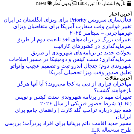
news
تاریخ انتشار:
10 تیر, 1403
بدون نظر
آخرین اخبار
فعال‌سازی سرویس Priority برای ویزای انگلستان در ایران
تغییر قوانین وقت سفارت آمریکا برای متقاضیان ویزای
غیرمهاجرتی – سپتامبر ۲۰۲۵
تغییرات بزرگ در برنامه‌های اخذ تابعیت دوم از طریق
سرمایه‌گذاری در کشورهای کارائیب
تحولات جدید در برنامه‌های شهروندی از طریق
سرمایه‌گذاری؛ سنت کیتس و دومینیکا در مسیر اصلاحات
شهروندی دوم؛ جنجال اندرو تیت و تصمیم عجیب وانواتو
تعلیق صدور وقت ویزا تحصیلی آمریکا
آخرین مقالات
مهاجران فراری از دبی به کجا می‌روند؟ آیا آنها هرگز
بازخواهند گشت؟
تغییرات مهم در برنامه شهروندی سنت کیتس و نویس
(CBI)؛ شرط حضور فیزیکی از سال ۲۰۲۶
همه چیز درباره ترامپ گلد کارت | راهنمای جامع برای
ایرانیان
مسیر جدید اقامت دائم بریتانیا برای افراد پردرآمد؛ بررسی
طرح سه‌ساله ILR