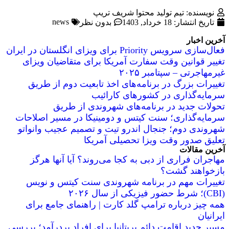
نویسنده: تیم تولید محتوا شریف تریپ
news
تاریخ انتشار:
18 خرداد, 1403
بدون نظر
آخرین اخبار
فعال‌سازی سرویس Priority برای ویزای انگلستان در ایران
تغییر قوانین وقت سفارت آمریکا برای متقاضیان ویزای
غیرمهاجرتی – سپتامبر ۲۰۲۵
تغییرات بزرگ در برنامه‌های اخذ تابعیت دوم از طریق
سرمایه‌گذاری در کشورهای کارائیب
تحولات جدید در برنامه‌های شهروندی از طریق
سرمایه‌گذاری؛ سنت کیتس و دومینیکا در مسیر اصلاحات
شهروندی دوم؛ جنجال اندرو تیت و تصمیم عجیب وانواتو
تعلیق صدور وقت ویزا تحصیلی آمریکا
آخرین مقالات
مهاجران فراری از دبی به کجا می‌روند؟ آیا آنها هرگز
بازخواهند گشت؟
تغییرات مهم در برنامه شهروندی سنت کیتس و نویس
(CBI)؛ شرط حضور فیزیکی از سال ۲۰۲۶
همه چیز درباره ترامپ گلد کارت | راهنمای جامع برای
ایرانیان
مسیر جدید اقامت دائم بریتانیا برای افراد پردرآمد؛ بررسی