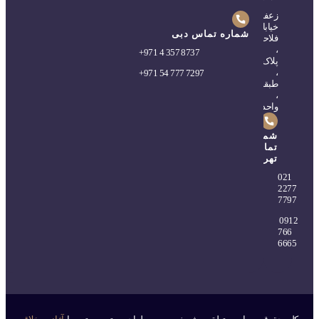
زعفرانیه،
خیابان
شماره تماس دبی
فلاحی
،
+
971 4 357 8737
پلاک۵
،
+
971 54 777 7297
طبقه۲
،
واحد۴
شماره
تماس
تهران
0
21
2277
7797
0912
766
6665