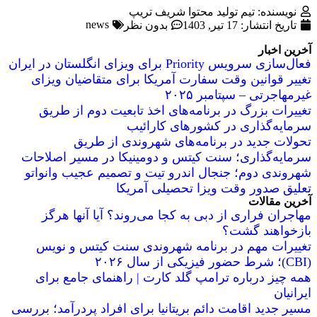
نویسنده: تیم تولید محتوا شریف تریپ
news
تاریخ انتشار:
17 تیر, 1403
بدون نظر
آخرین اخبار
فعال‌سازی سرویس Priority برای ویزای انگلستان در ایران
تغییر قوانین وقت سفارت آمریکا برای متقاضیان ویزای
غیرمهاجرتی – سپتامبر ۲۰۲۵
تغییرات بزرگ در برنامه‌های اخذ تابعیت دوم از طریق
سرمایه‌گذاری در کشورهای کارائیب
تحولات جدید در برنامه‌های شهروندی از طریق
سرمایه‌گذاری؛ سنت کیتس و دومینیکا در مسیر اصلاحات
شهروندی دوم؛ جنجال اندرو تیت و تصمیم عجیب وانواتو
تعلیق صدور وقت ویزا تحصیلی آمریکا
آخرین مقالات
مهاجران فراری از دبی به کجا می‌روند؟ آیا آنها هرگز
بازخواهند گشت؟
تغییرات مهم در برنامه شهروندی سنت کیتس و نویس
(CBI)؛ شرط حضور فیزیکی از سال ۲۰۲۶
همه چیز درباره ترامپ گلد کارت | راهنمای جامع برای
ایرانیان
مسیر جدید اقامت دائم بریتانیا برای افراد پردرآمد؛ بررسی