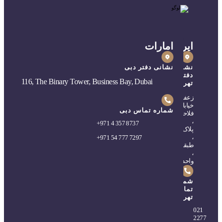
ایران
امارات
نشانی
نشانی دفتر دبی
دفتر
116, The Binary Tower, Business Bay, Dubai
تهران
زعفرانیه،
خیابان
شماره تماس دبی
فلاحی
،
+
971 4 357 8737
پلاک۵
،
+
971 54 777 7297
طبقه۲
،
واحد۴
شماره
تماس
تهران
0
21
2277