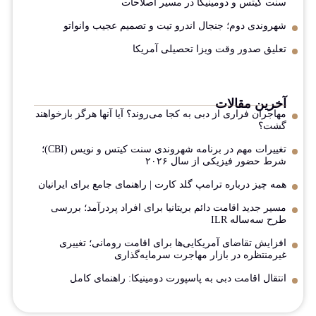
سنت کیتس و دومینیکا در مسیر اصلاحات
شهروندی دوم؛ جنجال اندرو تیت و تصمیم عجیب وانواتو
تعلیق صدور وقت ویزا تحصیلی آمریکا
آخرین مقالات
مهاجران فراری از دبی به کجا می‌روند؟ آیا آنها هرگز بازخواهند
گشت؟
تغییرات مهم در برنامه شهروندی سنت کیتس و نویس (CBI)؛
شرط حضور فیزیکی از سال ۲۰۲۶
همه چیز درباره ترامپ گلد کارت | راهنمای جامع برای ایرانیان
مسیر جدید اقامت دائم بریتانیا برای افراد پردرآمد؛ بررسی
طرح سه‌ساله ILR
افزایش تقاضای آمریکایی‌ها برای اقامت رومانی؛ تغییری
غیرمنتظره در بازار مهاجرت سرمایه‌گذاری
انتقال اقامت دبی به پاسپورت دومینیکا: راهنمای کامل