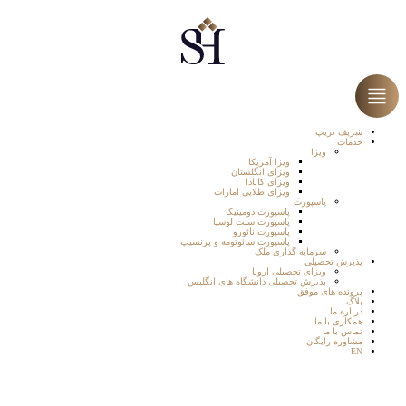
شریف تریپ
خدمات
ویزا
ویزا آمریکا
ویزای انگلستان
ویزای کانادا
ویزای طلایی امارات
پاسپورت
پاسپورت دومینیکا
پاسپورت سنت لوسیا
پاسپورت نائورو
پاسپورت سائوتومه و پرنسیپ
سرمایه گذاری ملک
پذیرش تحصیلی
ویزای تحصیلی اروپا
پذیرش تحصیلی دانشگاه های انگلیس
پرونده های موفق
بلاگ
درباره ما
همکاری با ما
تماس با ما
مشاوره رایگان
EN