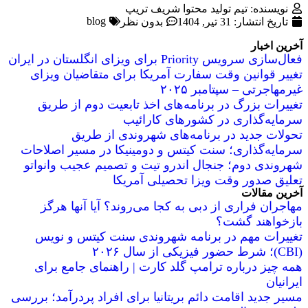
نویسنده: تیم تولید محتوا شریف تریپ
blog
تاریخ انتشار:
31 تیر, 1404
بدون نظر
آخرین اخبار
فعال‌سازی سرویس Priority برای ویزای انگلستان در ایران
تغییر قوانین وقت سفارت آمریکا برای متقاضیان ویزای
غیرمهاجرتی – سپتامبر ۲۰۲۵
تغییرات بزرگ در برنامه‌های اخذ تابعیت دوم از طریق
سرمایه‌گذاری در کشورهای کارائیب
تحولات جدید در برنامه‌های شهروندی از طریق
سرمایه‌گذاری؛ سنت کیتس و دومینیکا در مسیر اصلاحات
شهروندی دوم؛ جنجال اندرو تیت و تصمیم عجیب وانواتو
تعلیق صدور وقت ویزا تحصیلی آمریکا
آخرین مقالات
مهاجران فراری از دبی به کجا می‌روند؟ آیا آنها هرگز
بازخواهند گشت؟
تغییرات مهم در برنامه شهروندی سنت کیتس و نویس
(CBI)؛ شرط حضور فیزیکی از سال ۲۰۲۶
همه چیز درباره ترامپ گلد کارت | راهنمای جامع برای
ایرانیان
مسیر جدید اقامت دائم بریتانیا برای افراد پردرآمد؛ بررسی