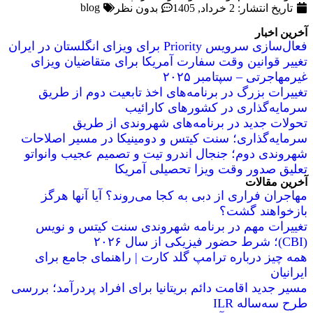
blog
تاریخ انتشار:
2 خرداد, 1405
بدون نظر
آخرین اخبار
فعال‌سازی سرویس Priority برای ویزای انگلستان در ایران
تغییر قوانین وقت سفارت آمریکا برای متقاضیان ویزای
غیرمهاجرتی – سپتامبر ۲۰۲۵
تغییرات بزرگ در برنامه‌های اخذ تابعیت دوم از طریق
سرمایه‌گذاری در کشورهای کارائیب
تحولات جدید در برنامه‌های شهروندی از طریق
سرمایه‌گذاری؛ سنت کیتس و دومینیکا در مسیر اصلاحات
شهروندی دوم؛ جنجال اندرو تیت و تصمیم عجیب وانواتو
تعلیق صدور وقت ویزا تحصیلی آمریکا
آخرین مقالات
مهاجران فراری از دبی به کجا می‌روند؟ آیا آنها هرگز
بازخواهند گشت؟
تغییرات مهم در برنامه شهروندی سنت کیتس و نویس
(CBI)؛ شرط حضور فیزیکی از سال ۲۰۲۶
همه چیز درباره ترامپ گلد کارت | راهنمای جامع برای
ایرانیان
مسیر جدید اقامت دائم بریتانیا برای افراد پردرآمد؛ بررسی
طرح سه‌ساله ILR