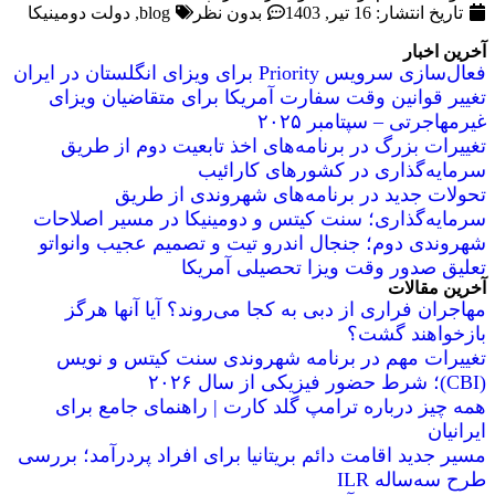
تاریخ انتشار:
16 تیر, 1403
بدون نظر
blog
,
دولت دومینیکا
آخرین اخبار
فعال‌سازی سرویس Priority برای ویزای انگلستان در ایران
تغییر قوانین وقت سفارت آمریکا برای متقاضیان ویزای
غیرمهاجرتی – سپتامبر ۲۰۲۵
تغییرات بزرگ در برنامه‌های اخذ تابعیت دوم از طریق
سرمایه‌گذاری در کشورهای کارائیب
تحولات جدید در برنامه‌های شهروندی از طریق
سرمایه‌گذاری؛ سنت کیتس و دومینیکا در مسیر اصلاحات
شهروندی دوم؛ جنجال اندرو تیت و تصمیم عجیب وانواتو
تعلیق صدور وقت ویزا تحصیلی آمریکا
آخرین مقالات
مهاجران فراری از دبی به کجا می‌روند؟ آیا آنها هرگز
بازخواهند گشت؟
تغییرات مهم در برنامه شهروندی سنت کیتس و نویس
(CBI)؛ شرط حضور فیزیکی از سال ۲۰۲۶
همه چیز درباره ترامپ گلد کارت | راهنمای جامع برای
ایرانیان
مسیر جدید اقامت دائم بریتانیا برای افراد پردرآمد؛ بررسی
طرح سه‌ساله ILR