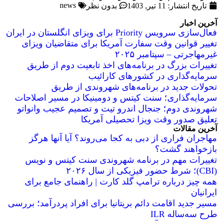
news
تاریخ انتشار:
11 تیر, 1403
بدون نظر
آخرین اخبار
فعال‌سازی سرویس Priority برای ویزای انگلستان در ایران
تغییر قوانین وقت سفارت آمریکا برای متقاضیان ویزای
غیرمهاجرتی – سپتامبر ۲۰۲۵
تغییرات بزرگ در برنامه‌های اخذ تابعیت دوم از طریق
سرمایه‌گذاری در کشورهای کارائیب
تحولات جدید در برنامه‌های شهروندی از طریق
سرمایه‌گذاری؛ سنت کیتس و دومینیکا در مسیر اصلاحات
شهروندی دوم؛ جنجال اندرو تیت و تصمیم عجیب وانواتو
تعلیق صدور وقت ویزا تحصیلی آمریکا
آخرین مقالات
مهاجران فراری از دبی به کجا می‌روند؟ آیا آنها هرگز
بازخواهند گشت؟
تغییرات مهم در برنامه شهروندی سنت کیتس و نویس
(CBI)؛ شرط حضور فیزیکی از سال ۲۰۲۶
همه چیز درباره ترامپ گلد کارت | راهنمای جامع برای
ایرانیان
مسیر جدید اقامت دائم بریتانیا برای افراد پردرآمد؛ بررسی
طرح سه‌ساله ILR