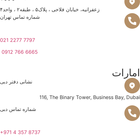
زعفرانیه، خیابان فلاحی ، پلاک۵ ، طبقه۲ ، واحد۴
شماره تماس تهران
0
21 2277 7797
0912 766 6665
ارات
نشانی دفتر دبی
116, The Binary Tower, Business Bay, D
شماره تماس دبی
+
971 4 357 8737