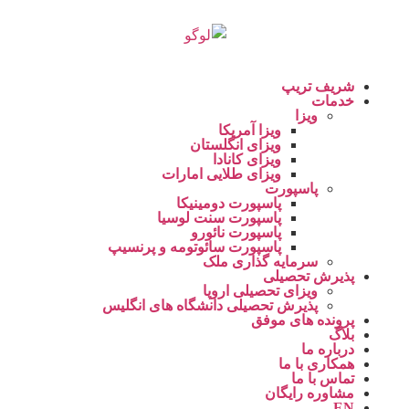
شریف تریپ
خدمات
ویزا
ویزا آمریکا
ویزای انگلستان
ویزای کانادا
ویزای طلایی امارات
پاسپورت
پاسپورت دومینیکا
پاسپورت سنت لوسیا
پاسپورت نائورو
پاسپورت سائوتومه و پرنسیپ
سرمایه گذاری ملک
پذیرش تحصیلی
ویزای تحصیلی اروپا
پذیرش تحصیلی دانشگاه های انگلیس
پرونده های موفق
بلاگ
درباره ما
همکاری با ما
تماس با ما
مشاوره رایگان
EN