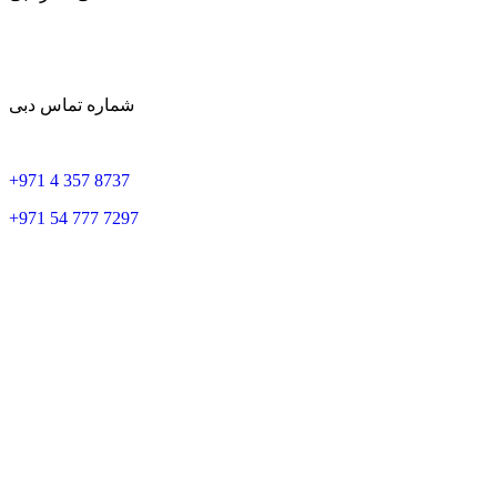
شماره تماس دبی
+
971 4 357 8737
+
971 54 777 7297